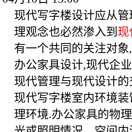
现代写字楼设计应从管
理观念也必然渗入到
现
有一个共同的关注对象
办公家具设计,现代企
现代管理与现代设计的
现代写字楼室内环境装
理环境.办公家具的物
光或照明情况、空间内