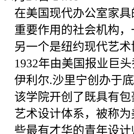
在美国现代办公室家具
重要作用的社会机构，
另一个是纽约现代艺术
1932年由美国报业巨
伊利尔.沙里宁创办于
该学院开创了既具有包
艺术设计体系，被称为
些最有才华的青年设计