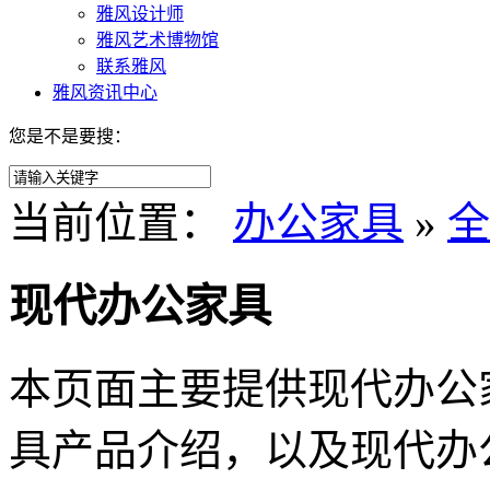
雅风设计师
雅风艺术博物馆
联系雅风
雅风资讯中心
您是不是要搜：
当前位置：
办公家具
»
全
现代办公家具
本页面主要提供
现代办公
具
产品介绍，以及
现代办