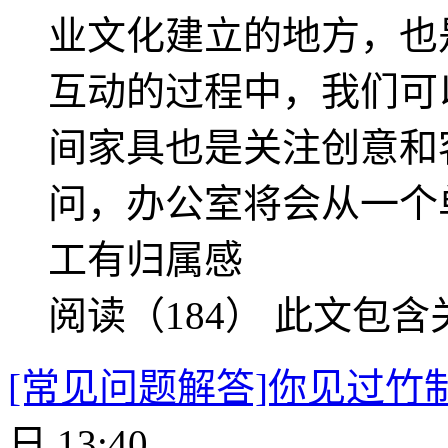
业文化建立的地方，也
互动的过程中，我们可
间家具也是关注创意和
问，办公室将会从一个
工有归属感
阅读（184）
此文包含
[常见问题解答]你见过竹
日 13:40