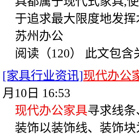
具都属于现代式家具,使
于追求最大限度地发挥
苏州办公
阅读（120）
此文包含
[家具行业资讯]
现代办公
月10日 16:53
现代办公家具
寻求线条
装饰以装饰线、装饰块