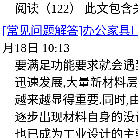
阅读（122）
此文包含
[常见问题解答]办公家具
月18日 10:13
要满足功能要求就会遇
迅速发展,大量新材料
越来越显得重要.同时,
逐步出现材料自身的没计
也已成为工业设计的主