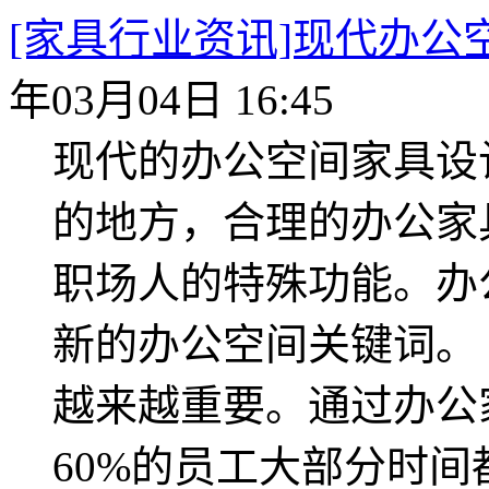
[家具行业资讯]现代办
年03月04日 16:45
现代的办公空间家具设
的地方，合理的办公家
职场人的特殊功能。办
新的办公空间关键词。
越来越重要。通过办公
60%的员工大部分时