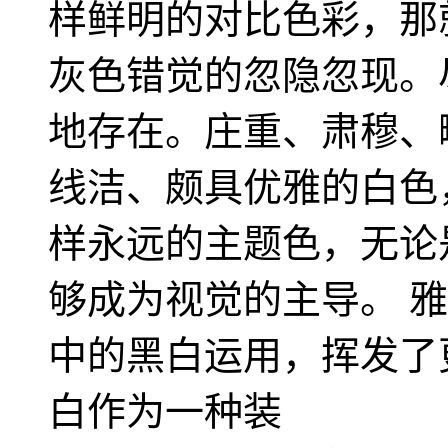
样鲜明的对比色彩，那
灰色错觉的忽隐忽现。
地存在。庄重、肃穆、
线洁、颇具优雅的白色
样永远的主题色，无论
够成为视觉的主导。 
中的黑白运用，挥发了
白作为一种装