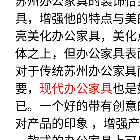
苏州办公家具的装饰恰
具，增强他的特点与美
亮美化办公家具，美化
体之上，但办公家具表
对于传统苏州办公家具
要，
现代办公家具
也是
已。一个好的带有创意
对产品的印象 ，增强产