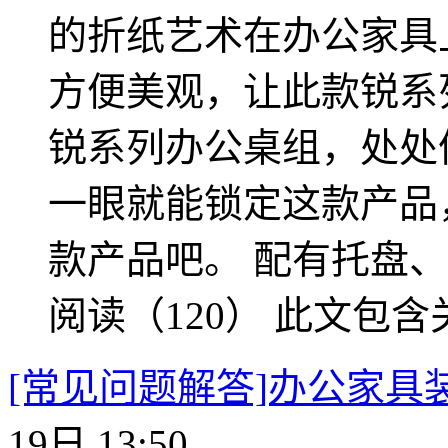
的折纸艺术在办公家具
方便美观，让此款锐系
锐系列办公桌组，处处
一眼就能锁定这款产品
款产品吧。 配有托盘
阅读（120）
此文包含
[常见问题解答]办公家具
19日 13:50