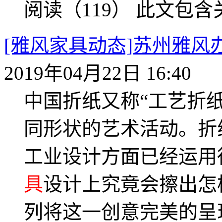
阅读（119）
此文包含
[雅风家具动态]苏州雅
2019年04月22日 16:40
中国折纸又称“工艺折
同形状的艺术活动。折
工业设计方面已经运用
具
设计上究竟会擦出怎
列将这一创意完美的呈