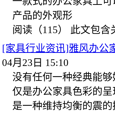
一款式的办公家具上可
产品的外观形
阅读（115）
此文包含
[家具行业资讯]雅风办
04月23日 15:10
没有任何一种经典能够
仅是办公家具色彩的呈
是一种维持均衡的震的