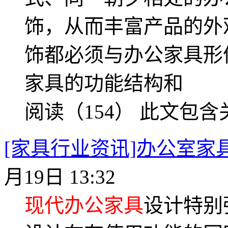
饰，从而丰富产品的外
饰都必须与办公家具形
家具的功能结构和
阅读（154）
此文包含
[家具行业资讯]办公室家
月19日 13:32
现代办公家具
设计特别