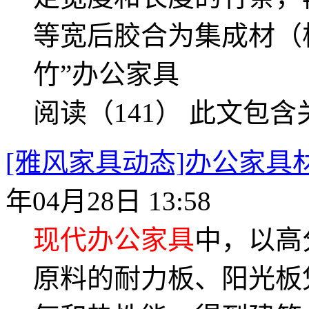
等宽后胶合为集成材（
竹”办公家具
阅读（141）
此文包含
[雅风家具动态]办公家
年04月28日 13:58
现代办公家具
中，以高
原料的耐力板、阳光板