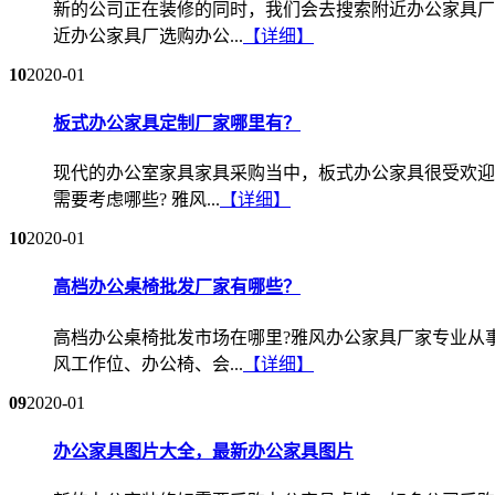
新的公司正在装修的同时，我们会去搜索附近办公家具厂
近办公家具厂选购办公...
【详细】
10
2020-01
板式办公家具定制厂家哪里有？
现代的办公室家具家具采购当中，板式办公家具很受欢迎
需要考虑哪些? 雅风...
【详细】
10
2020-01
高档办公桌椅批发厂家有哪些？
高档办公桌椅批发市场在哪里?雅风办公家具厂家专业从
风工作位、办公椅、会...
【详细】
09
2020-01
办公家具图片大全，最新办公家具图片