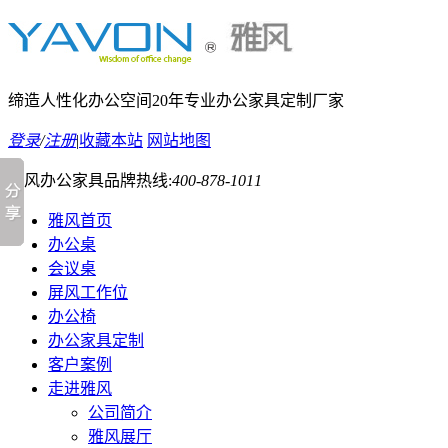
缔造人性化办公空间
20年专业办公家具定制厂家
登录
/
注册
|
收藏本站
网站地图
雅风办公家具品牌热线:
400-878-1011
雅风首页
办公桌
会议桌
屏风工作位
办公椅
办公家具定制
客户案例
走进雅风
公司简介
雅风展厅