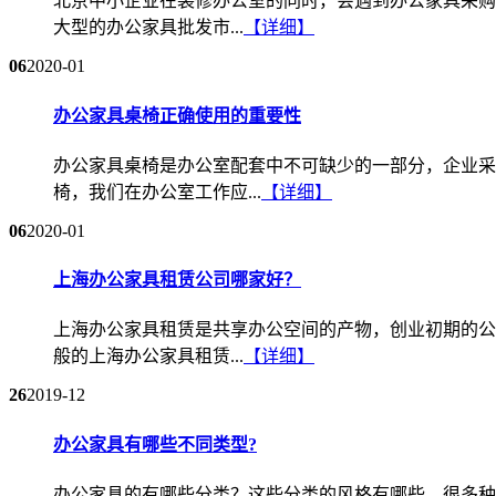
北京中小企业在装修办公室的同时，会遇到办公家具采购
大型的办公家具批发市...
【详细】
06
2020-01
办公家具桌椅正确使用的重要性
办公家具桌椅是办公室配套中不可缺少的一部分，企业采
椅，我们在办公室工作应...
【详细】
06
2020-01
上海办公家具租赁公司哪家好？
上海办公家具租赁是共享办公空间的产物，创业初期的公
般的上海办公家具租赁...
【详细】
26
2019-12
办公家具有哪些不同类型?
办公家具的有哪些分类？这些分类的风格有哪些，很多种