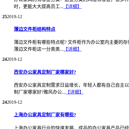
时，更能大大提高员工...
【详细】
25
2019-12
薄边文件柜结构特点
薄边文件柜有哪些特点呢? 文件柜作为办公室内主要的
薄边文件柜这一分类类...
【详细】
24
2019-12
西安办公家具定制厂家哪家好?
西安办公家具定制需求日益增长，年轻人都有自己自主以
制厂家哪家好?雅风办公...
【详细】
24
2019-12
上海办公家具定制厂家有哪些?
上海办公家具行业的快速发展，成品的办公家具产品已经