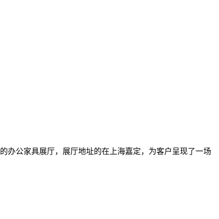
的办公家具展厅，展厅地址的在上海嘉定，为客户呈现了一场