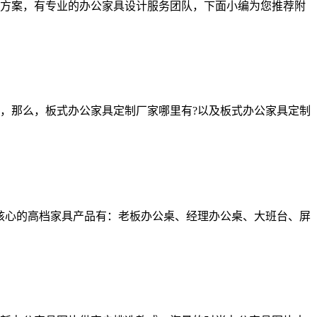
方案，有专业的办公家具设计服务团队，下面小编为您推荐附
，那么，板式办公家具定制厂家哪里有?以及板式办公家具定制
核心的高档家具产品有：老板办公桌、经理办公桌、大班台、屏