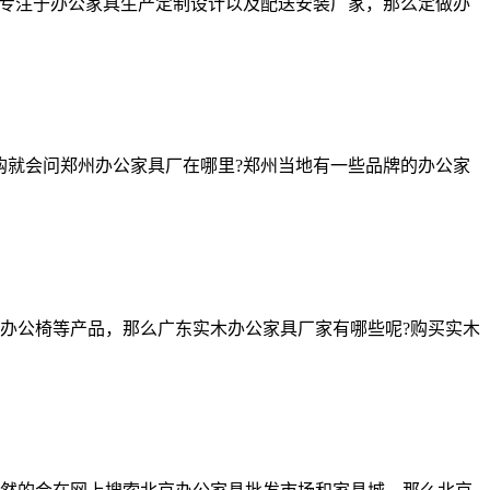
家专注于办公家具生产定制设计以及配送安装厂家，那么定做办
购就会问郑州办公家具厂在哪里?郑州当地有一些品牌的办公家
办公椅等产品，那么广东实木办公家具厂家有哪些呢?购买实木