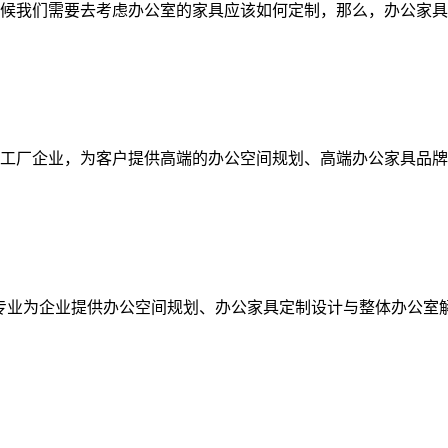
候我们需要去考虑办公室的家具应该如何定制，那么，办公家具
工厂企业，为客户提供高端的办公空间规划、高端办公家具品牌
专业为企业提供办公空间规划、办公家具定制设计与整体办公室