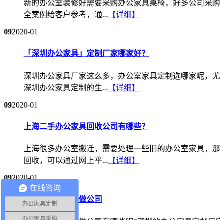
新的办公室装修好需要采购办公家具桌椅，好多公司采购
全案例给客户参考，通...
【详细】
09
2020-01
「深圳办公家具」定制厂家哪家好？
深圳办公家具厂家这么多，办公室家具定制选哪家呢，尤
深圳办公家具定制的生...
【详细】
09
2020-01
上海二手办公家具回收公司有哪些？
上海很多办公室搬迁，需要处理一些旧的办公室家具，那
回收，可以通过网上平...
【详细】
09
2020-01
在线咨询
深圳办公家具定做公司
办公家具定制
办公家具采购