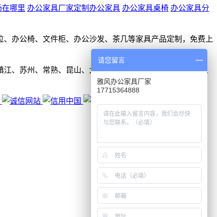
场在哪里
办公家具厂家定制办公家具
办公家具桌椅
办公家具分
位、办公椅、文件柜、办公沙发、茶几等家具产品定制，免费上
请您留言
镇江、苏州、常熟、昆山、太仓、吴中区、吴江区、工业园区、
雅风办公家具厂家
17715364888