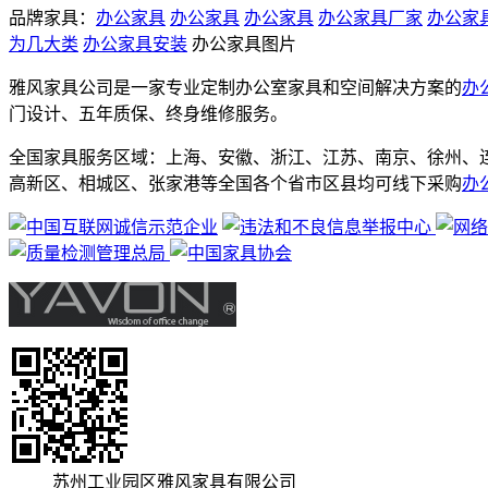
品牌家具：
办公家具
办公家具
办公家具
办公家具厂家
办公家
为几大类
办公家具安装
办公家具图片
雅风家具公司是一家专业定制办公室家具和空间解决方案的
办
门设计、五年质保、终身维修服务。
全国家具服务区域：上海、安徽、浙江、江苏、南京、徐州、
高新区、相城区、张家港等全国各个省市区县均可线下采购
办
苏州工业园区雅风家具有限公司