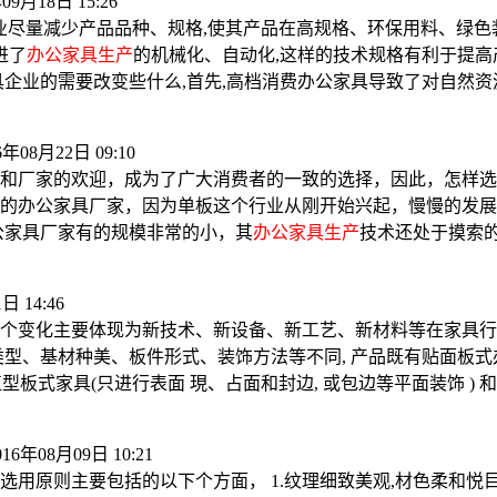
09月18日 15:26
业尽量减少产品品种、规格,使其产品在高规格、环保用料、绿色
进了
办公家具生产
的机械化、自动化,这样的技术规格有利于提高
企业的需要改变些什么,首先,高档消费办公家具导致了对自然资
6年08月22日 09:10
和厂家的欢迎，成为了广大消费者的一致的选择，因此，怎样选
的办公家具厂家，因为单板这个行业从刚开始兴起，慢慢的发展
公家具厂家有的规模非常的小，其
办公家具生产
技术还处于摸索
日 14:46
个变化主要体现为新技术、新设备、新工艺、新材料等在家具行业
型、基材种美、板件形式、装饰方法等不同, 产品既有贴面板式办
型板式家具(只进行表面 現、占面和封边, 或包边等平面装饰 )
016年08月09日 10:21
原则主要包括的以下个方面， 1.纹理细致美观,材色柔和悦目,重