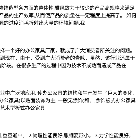
装饰造型各方面的整体性,雅风致力于较少的产品高规格来满足
产品的生产效率,从而使产品的质量在一定程度上提高了。 如何
源的过度消耗折射出大量的环境问题,我
择一个好的办公家具厂家，就成了广大消费者所关注的问题。
到现在，由于，受到广大消费者的青睐，虽然，该行业还属于
的阶段。在很多生产的过程中因为技术不成熟而造成产品在
中广泛地应用, 使办公家具的结构和生产发生了巨大的变化,
公家具(以贴面装饰为主, 一般无涂饰)和、;余饰板式办公家具
 和艺术型板式办公家具
量通中。 2.物理性能良好,胀缩変形小。 3.力学性能良好，