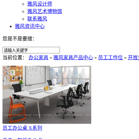
雅风设计师
雅风艺术博物馆
联系雅风
雅风资讯中心
您是不是要搜：
当前位置：
办公家具
»
雅风家具产品中心
»
员工工作位
»
开放
员工办公桌 X系列