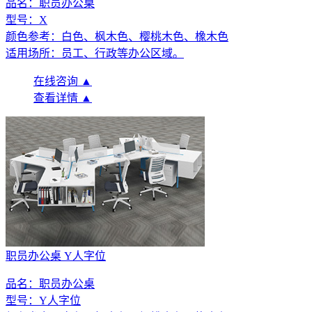
品名：职员办公桌
型号：X
颜色参考：白色、枫木色、樱桃木色、橡木色
适用场所：员工、行政等办公区域。
在线咨询 ▲
查看详情 ▲
职员办公桌 Y人字位
品名：职员办公桌
型号：Y人字位