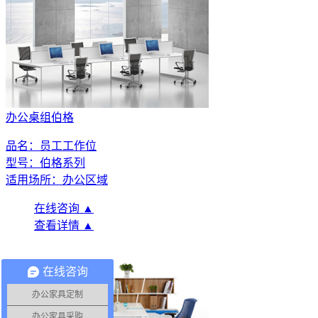
办公桌组伯格
品名：员工工作位
型号：伯格系列
适用场所：办公区域
在线咨询 ▲
查看详情 ▲
在线咨询
办公家具定制
办公家具采购