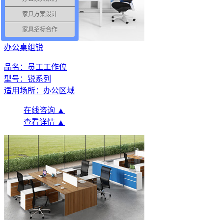
家具方案设计
家具招标合作
办公桌组锐
品名：员工工作位
型号：锐系列
适用场所：办公区域
在线咨询 ▲
查看详情 ▲