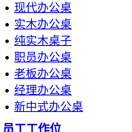
现代办公桌
实木办公桌
纯实木桌子
职员办公桌
老板办公桌
经理办公桌
新中式办公桌
员工工作位