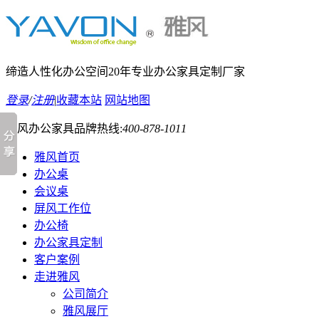
缔造人性化办公空间
20年专业办公家具定制厂家
登录
/
注册
|
收藏本站
网站地图
雅风办公家具品牌热线:
400-878-1011
雅风首页
办公桌
会议桌
屏风工作位
办公椅
办公家具定制
客户案例
走进雅风
公司简介
雅风展厅