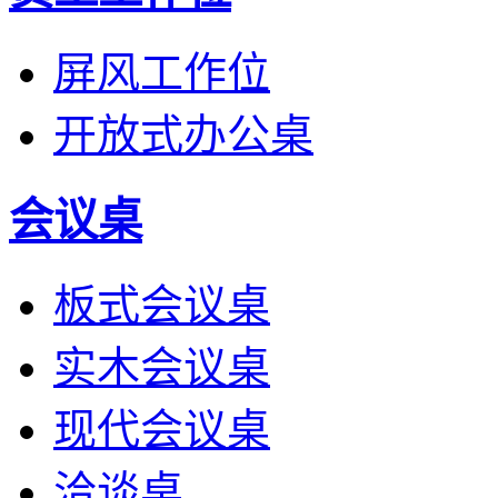
屏风工作位
开放式办公桌
会议桌
板式会议桌
实木会议桌
现代会议桌
洽谈桌