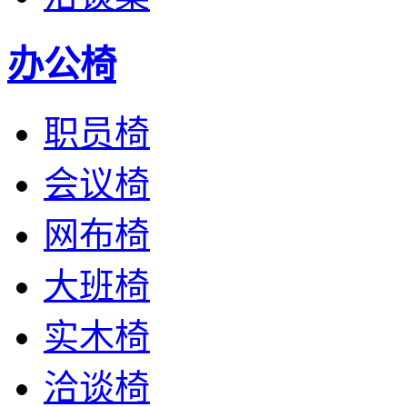
办公椅
职员椅
会议椅
网布椅
大班椅
实木椅
洽谈椅