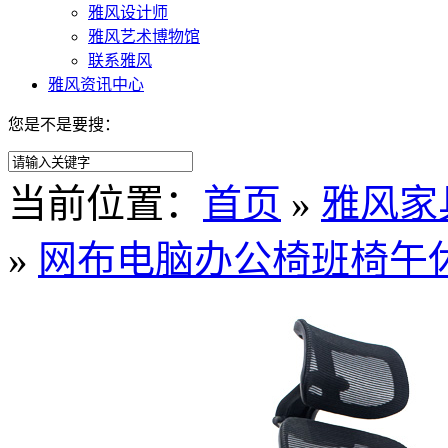
雅风设计师
雅风艺术博物馆
联系雅风
雅风资讯中心
您是不是要搜：
当前位置：
首页
»
雅风家
»
网布电脑办公椅班椅午休椅 