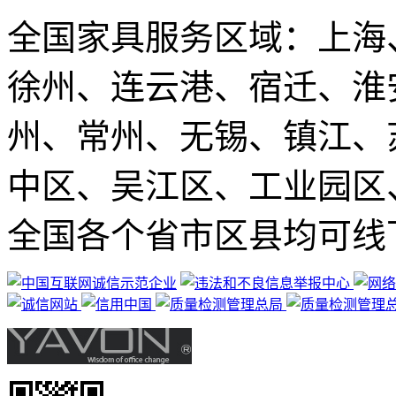
全国家具服务区域：上海
徐州、连云港、宿迁、淮
州、常州、无锡、镇江、
中区、吴江区、工业园区
全国各个省市区县均可线