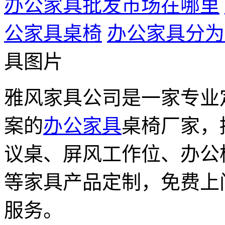
办公家具批发市场在哪里
公家具桌椅
办公家具分为
具图片
雅风家具公司是一家专业
案的
办公家具
桌椅厂家，
议桌、屏风工作位、办公
等家具产品定制，免费上
服务。