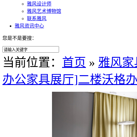
雅风设计师
雅风艺术博物馆
联系雅风
雅风资讯中心
您是不是要搜：
当前位置：
首页
»
雅风家
办公家具展厅]二楼沃格