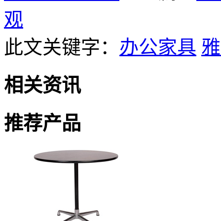
观
此文关键字：
办公家具
雅
相关资讯
推荐产品