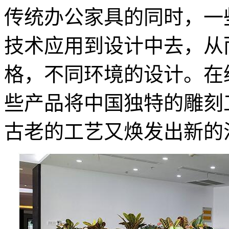
传统办公家具的同时，一
技术应用到设计中去，从
格，不同环境的设计。在
些产品将中国独特的雕刻
古老的工艺又焕发出新的