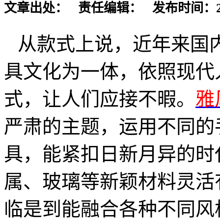
文章出处： 责任编辑： 发布时间：2017-
从款式上说，近年来国
具文化为一体，依照现代
式，让人们应接不暇。
雅
严肃的主题，运用不同的
具，能紧扣日新月异的时
属、玻璃等新颖材料灵活
临是到能融合各种不同风