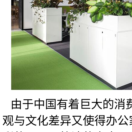
由于中国有着巨大的消
观与文化差异又使得办公