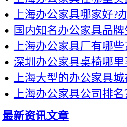
上海办公家具哪家好?
国内知名办公家具品牌
上海办公家具厂有哪些
深圳办公家具桌椅哪里
上海大型的办公家具城
上海办公家具公司排名
最新资讯文章