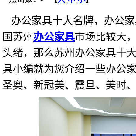
办公家具十大名牌，办公家
国苏州
办公家具
市场比较大
头绪，那么苏州办公家具十
具小编就为您介绍一些办公
圣奥、新冠美、震旦、美时