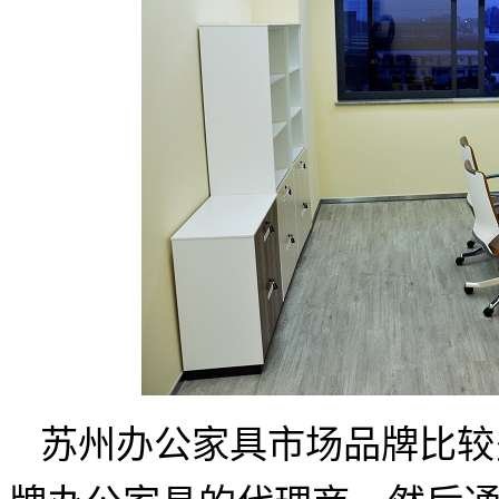
苏州办公家具市场品牌比较