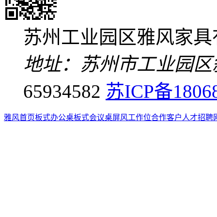
苏州工业园区雅风家具
地址：
苏州市工业园区
65934582
苏ICP备1806
雅风首页
板式办公桌
板式会议桌
屏风工作位
合作客户
人才招聘