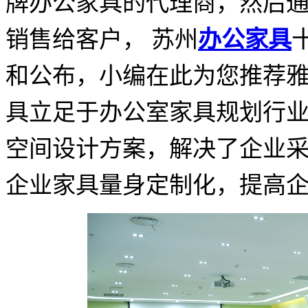
牌办公家具的代理商，然后
销售给客户，
苏州
办公家具
和公布，小编在此为您推荐
具立足于办公室家具规划行
空间设计方案，解决了企业
企业家具量身定制化，提高