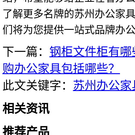
了解更多名牌的苏州办公家
们将为您提供一站式品牌办
下一篇：
钢柜文件柜有哪
购办公家具包括哪些？
此文关键字：
苏州办公家
相关资讯
推荐产品