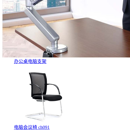
办公桌电脑支架
电脑会议椅 ch091