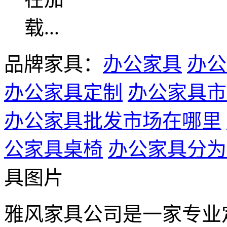
品牌家具：
办公家具
办公
办公家具定制
办公家具市
办公家具批发市场在哪里
公家具桌椅
办公家具分为
具图片
雅风家具公司是一家专业