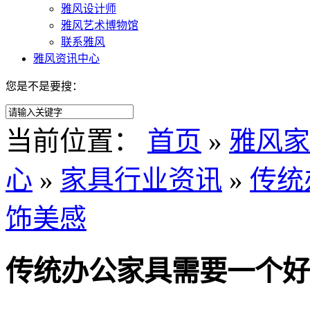
雅风设计师
雅风艺术博物馆
联系雅风
雅风资讯中心
您是不是要搜：
当前位置：
首页
»
雅风家
心
»
家具行业资讯
»
传统
饰美感
传统办公家具需要一个好