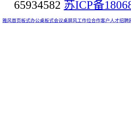
65934582
苏ICP备1806
雅风首页
板式办公桌
板式会议桌
屏风工作位
合作客户
人才招聘