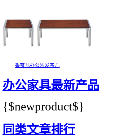
香奈儿办公沙发茶几
办公家具最新产品
{$newproduct$}
同类文章排行