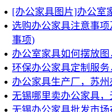
[办公家具图片]办公室
选购办公家具注意事项
事项)
办公室家具如何摆放图
环保办公家具定制服务
办公家具生产厂，苏州
无锡哪里卖办公家具，
无锡办公家具批发市场