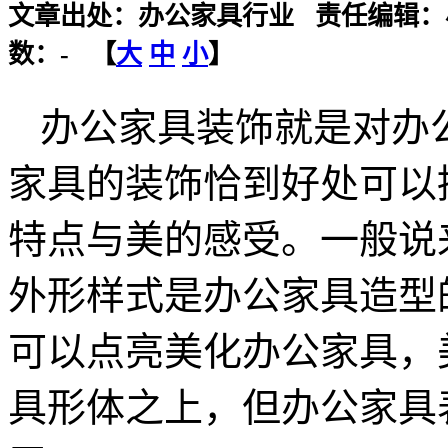
文章出处：办公家具行业 责任编辑：小雅 发
数：
-
【
大
中
小
】
办公家具装饰就是对办
家具的装饰恰到好处可以
特点与美的感受。一般说
外形样式是办公家具造型
可以点亮美化办公家具，
具形体之上，但办公家具