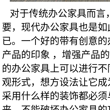
对于传统办公家具而言
要，现代办公家具也是如
已。一个好的带有创意的
产品的印象 ，增强产品
的办公家具上可以进行不
观形式，想方设法让它成
采用什么样的装饰都必须
来，不能破坏办公家具的