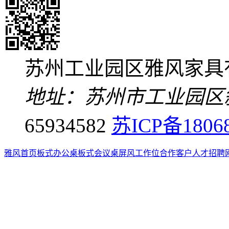
苏州工业园区雅风家具
地址：
苏州市工业园区
65934582
苏ICP备1806
雅风首页
板式办公桌
板式会议桌
屏风工作位
合作客户
人才招聘