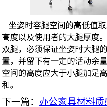
坐姿时容腿空间的高低值取
高度以及使用者的大腿厚度
双腿，必须保证坐姿时大腿
置，并留下有一定的活动余
空间的高度应大于小腿加足
和。
下一篇：
办公家具材料质