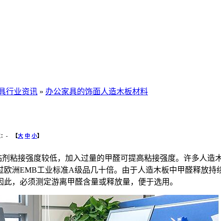
具行业资讯
»
办公家具的饰面人造木板材料
数：
-
【
大
中
小
】
黏剂粘接强度较低，加入过量的甲醛可提高粘接强度。许多人造
过欧洲
EMB
工业标准
A
级品几十倍。由于人造木板中甲醛释放持
因此，必须测定游离甲醛含量或释放量，便于选用。