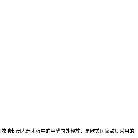
有效地封闭人造木板中的甲醛向外释放，是欧美国家鼓励采用的