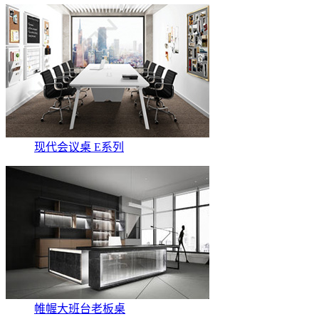
现代会议桌 E系列
帷幄大班台老板桌