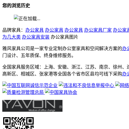
您的浏览历史
品牌家具：
办公家具
办公家具
办公家具
办公家具厂家
办公家
为几大类
办公家具安装
办公家具图片
雅风家具公司是一家专业定制办公室家具和空间解决方案的
办
门设计、五年质保、终身维修服务。
全国家具服务区域：上海、安徽、浙江、江苏、南京、徐州、
高新区、相城区、张家港等全国各个省市区县均可线下采购
办