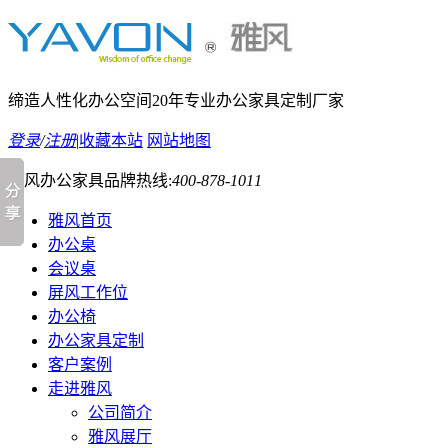
缔造人性化办公空间
20年专业办公家具定制厂家
登录
/
注册
|
收藏本站
网站地图
雅风办公家具品牌热线:
400-878-1011
雅风首页
办公桌
会议桌
屏风工作位
办公椅
办公家具定制
客户案例
走进雅风
公司简介
雅风展厅