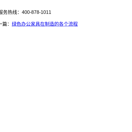
服务热线：
400-878-1011
一篇：
绿色办公家具在制造的各个流程