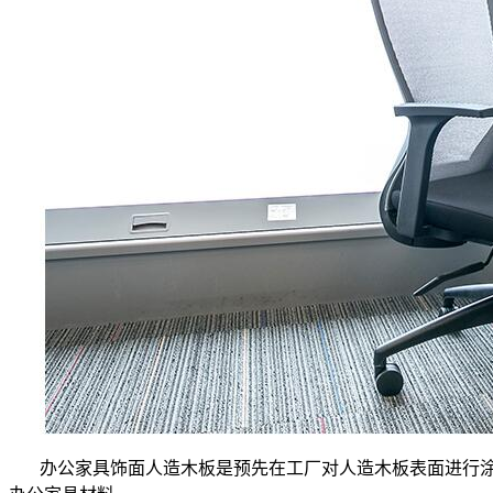
办公家具饰面人造木板是预先在工厂对人造木板表面进行